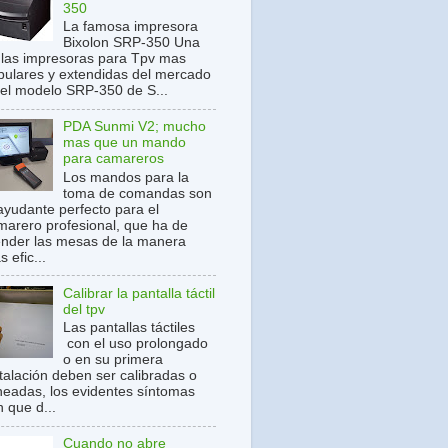
350
La famosa impresora
Bixolon SRP-350 Una
 las impresoras para Tpv mas
pulares y extendidas del mercado
 el modelo SRP-350 de S...
PDA Sunmi V2; mucho
mas que un mando
para camareros
Los mandos para la
toma de comandas son
 ayudante perfecto para el
marero profesional, que ha de
ender las mesas de la manera
 efic...
Calibrar la pantalla táctil
del tpv
Las pantallas táctiles
con el uso prolongado
o en su primera
stalación deben ser calibradas o
ineadas, los evidentes síntomas
 que d...
Cuando no abre