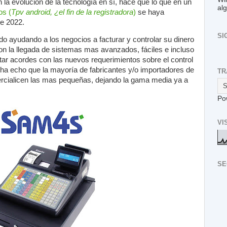
n la evolución de la tecnología en sí, hace que lo que en un
al
os (
Tpv android, ¿el fin de la registradora
)
se haya
te 2022.
SI
do ayudando a los negocios a facturar y controlar su dinero
 la llegada de sistemas mas avanzados, fáciles e incluso
 acordes con las nuevos requerimientos sobre el control
d ha echo que la mayoría de fabricantes y/o importadores de
TR
ercialicen las mas pequeñas, dejando la gama media ya a
Po
VI
SE