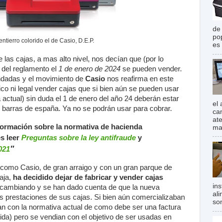
de
po
ntierro colorido el de Casio, D.E.P.
es
e las cajas, a mas alto nivel, nos decían que (por lo
 del reglamento el
1 de enero de 2024
se pueden vender.
ndadas y el movimiento de
Casio
nos reafirma en este
o ni legal vender cajas que si bien aún se pueden usar
 actual) sin duda el 1 de enero del año 24 deberán estar
el
 barras de españa. Ya no se podrán usar para cobrar.
ca
at
formación sobre la normativa de hacienda
mas
es leer
Preguntas sobre la ley antifraude
y
"
021
te como Casio, de gran arraigo y con un gran parque de
aja,
ha decidido dejar de fabricar y vender cajas
in
cambiando y se han dado cuenta de que la nueva
al
s prestaciones de sus cajas. Si bien aún comercializaban
son
n con la normativa actual de como debe ser una factura
 vida) pero se vendian con el objetivo de ser usadas en