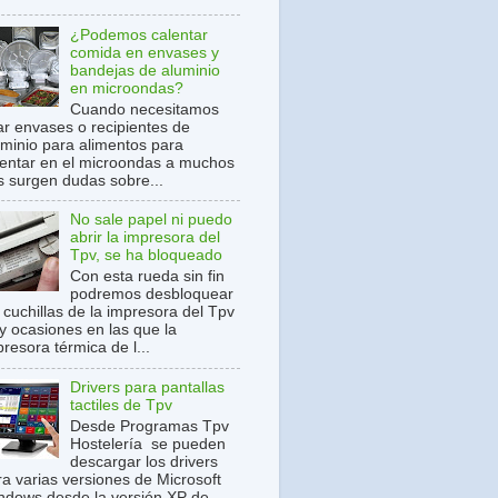
¿Podemos calentar
comida en envases y
bandejas de aluminio
en microondas?
Cuando necesitamos
ar envases o recipientes de
uminio para alimentos para
lentar en el microondas a muchos
s surgen dudas sobre...
No sale papel ni puedo
abrir la impresora del
Tpv, se ha bloqueado
Con esta rueda sin fin
podremos desbloquear
 cuchillas de la impresora del Tpv
y ocasiones en las que la
resora térmica de l...
Drivers para pantallas
tactiles de Tpv
Desde Programas Tpv
Hostelería se pueden
descargar los drivers
ra varias versiones de Microsoft
ndows desde la versión XP de