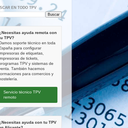
SCAR EN TODO TPV
¿Necesitas ayuda remota con
tu TPV?
Damos soporte técnico en toda
España para configurar
impresoras de etiquetas,
impresoras de tickets,
programas TPV y sistemas de
venta. También hacemos
formaciones para comercios y
hostelería.
Servicio técnico TPV
remoto
¿Necesitas ayuda con tu TPV
en Alicante?