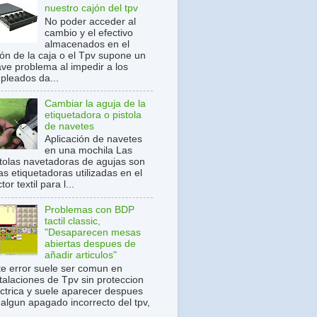
nuestro cajón del tpv
No poder acceder al
cambio y el efectivo
almacenados en el
jón de la caja o el Tpv supone un
ave problema al impedir a los
pleados da...
Cambiar la aguja de la
etiquetadora o pistola
de navetes
Aplicación de navetes
en una mochila Las
stolas navetadoras de agujas son
s etiquetadoras utilizadas en el
tor textil para l...
Problemas con BDP
tactil classic,
"Desaparecen mesas
abiertas despues de
añadir articulos"
te error suele ser comun en
stalaciones de Tpv sin proteccion
ectrica y suele aparecer despues
 algun apagado incorrecto del tpv,