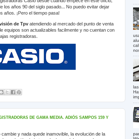
gistradoras Casio desde cuando empecé en este oficio,
e los años 90 del siglo pasado... No puedo evitar dejar
os años. ¡Pero el tiempo pasa!
visión de Tpv
atendiendo al mercado del punto de venta
e equipos son actualizables facilmente y no cuentan con
us
ajas registradoras.
al
ca
no
las
Ha
imp
EGISTRADORAS DE GAMA MEDIA. ADIÓS SAMPOS 159 Y
 cambie y nada quede inamovible, la evolución de la
pa
Wi