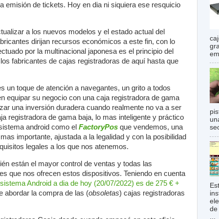
 emisión de tickets. Hoy en dia ni siquiera ese resquicio
tualizar a los nuevos modelos y el estado actual del
ca
ricantes dirijan recursos económicos a este fin, con lo
gr
tuado por la multinacional japonesa es el principio del
em
los fabricantes de cajas registradoras de aquí hasta que
 un toque de atención a navegantes, un grito a todos
en equipar su negocio con una caja registradora de gama
izar una inversión duradera cuando realmente no va a ser
pi
ja registradora de gama baja, lo mas inteligente y práctico
una
 sistema android como el
FactoryPos
que vendemos, una
sec
 mas importante, ajustada a la legalidad y con la posibilidad
equisitos legales a los que nos atenemos.
ién están el mayor control de ventas y todas las
rmes que nos ofrecen estos dispositivos. Teniendo en cuenta
 sistema Android a dia de hoy (20/07/2022) es de 275 € +
Es
 abordar la compra de las (
obsoletas
) cajas registradoras
in
el
de
...