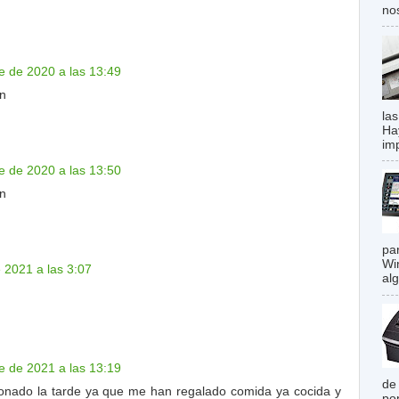
no
e de 2020 a las 13:49
ón
las
Ha
imp
e de 2020 a las 13:50
ón
pa
Wi
 2021 a las 3:07
al
e de 2021 a las 13:19
de
ionado la tarde ya que me han regalado comida ya cocida y
po