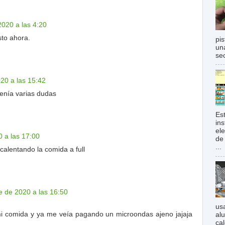
2020 a las 4:20
sto ahora.
pi
una
sec
020 a las 15:42
tenía varias dudas
Es
in
el
0 a las 17:00
de
...
 calentando la comida a full
e de 2020 a las 16:50
us
i comida y ya me veía pagando un microondas ajeno jajaja
al
ca