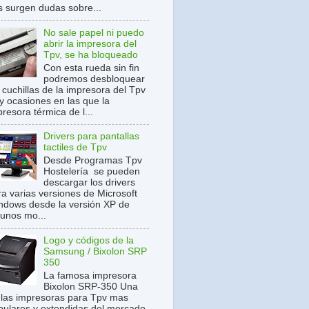
s surgen dudas sobre...
No sale papel ni puedo
abrir la impresora del
Tpv, se ha bloqueado
Con esta rueda sin fin
podremos desbloquear
 cuchillas de la impresora del Tpv
y ocasiones en las que la
resora térmica de l...
Drivers para pantallas
tactiles de Tpv
Desde Programas Tpv
Hostelería se pueden
descargar los drivers
ra varias versiones de Microsoft
ndows desde la versión XP de
gunos mo...
Logo y códigos de la
Samsung / Bixolon SRP
350
La famosa impresora
Bixolon SRP-350 Una
 las impresoras para Tpv mas
pulares y extendidas del mercado