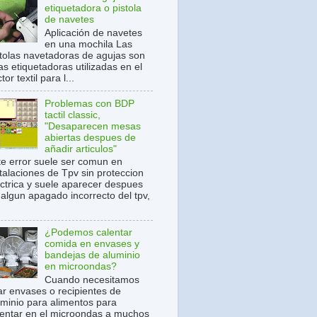
etiquetadora o pistola
de navetes
Aplicación de navetes
en una mochila Las
stolas navetadoras de agujas son
s etiquetadoras utilizadas en el
tor textil para l...
Problemas con BDP
tactil classic,
"Desaparecen mesas
abiertas despues de
añadir articulos"
te error suele ser comun en
stalaciones de Tpv sin proteccion
ectrica y suele aparecer despues
 algun apagado incorrecto del tpv,
¿Podemos calentar
comida en envases y
bandejas de aluminio
en microondas?
Cuando necesitamos
ar envases o recipientes de
uminio para alimentos para
lentar en el microondas a muchos