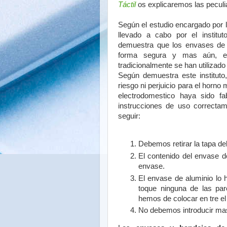
Táctil
os explicaremos las peculi
Según el estudio encargado por 
llevado a cabo por el instit
demuestra que los envases de
forma segura y mas aún, el
tradicionalmente se han utilizad
Según demuestra este institut
riesgo ni perjuicio para el horn
electrodomestico haya sido fa
instrucciones de uso correcta
seguir:
Debemos retirar la tapa de
El contenido del envase d
envase.
El envase de aluminio lo h
toque ninguna de las pare
hemos de colocar en tre el 
No debemos introducir mas