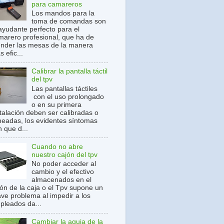
para camareros
Los mandos para la
toma de comandas son
 ayudante perfecto para el
marero profesional, que ha de
ender las mesas de la manera
 efic...
Calibrar la pantalla táctil
del tpv
Las pantallas táctiles
con el uso prolongado
o en su primera
stalación deben ser calibradas o
ineadas, los evidentes síntomas
 que d...
Cuando no abre
nuestro cajón del tpv
No poder acceder al
cambio y el efectivo
almacenados en el
jón de la caja o el Tpv supone un
ave problema al impedir a los
pleados da...
Cambiar la aguja de la