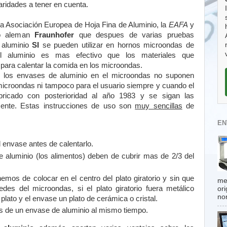
aridades a tener en cuenta.
la Asociación Europea de Hoja Fina de Aluminio, la
EAFA
y
uto aleman
Fraunhofer
que despues de varias pruebas
 aluminio
SI
se pueden utilizar en hornos microondas de
 aluminio es mas efectivo que los materiales que
o para calentar la comida en los microondas.
o, los envases de aluminio en el microondas no suponen
o microondas ni tampoco para el usuario siempre y cuando el
bricado con posterioridad al año 1983 y se sigan las
mente. Estas instrucciones de uso son
muy sencillas
de
EN
l envase antes de calentarlo.
e aluminio (los alimentos) deben de cubrir mas de 2/3 del
emos de colocar en el centro del plato giratorio y sin que
me
des del microondas, si el plato giratorio fuera metálico
or
no
plato y el envase un plato de cerámica o cristal.
 de un envase de aluminio al mismo tiempo.