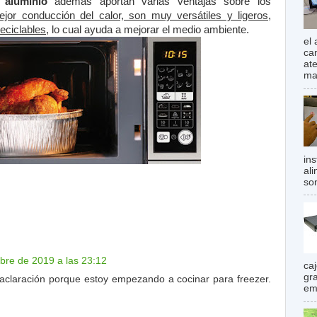
 aluminio
además aportan varias ventajas sobre los
jor conducción del calor, son muy versátiles y ligeros,
eciclables,
lo cual ayuda a mejorar el medio ambiente.
el
ca
at
mas
in
al
son
bre de 2019 a las 23:12
ca
gr
 aclaración porque estoy empezando a cocinar para freezer.
em