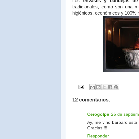
Los
envases y bandejas de
tradicionales, como son una
me
higiénicos, económicos y 100% r
12 comentarios:
Cerogolpe
26 de septiem
Ay, me vino bárbaro esta
Gracias!!!!
Responder