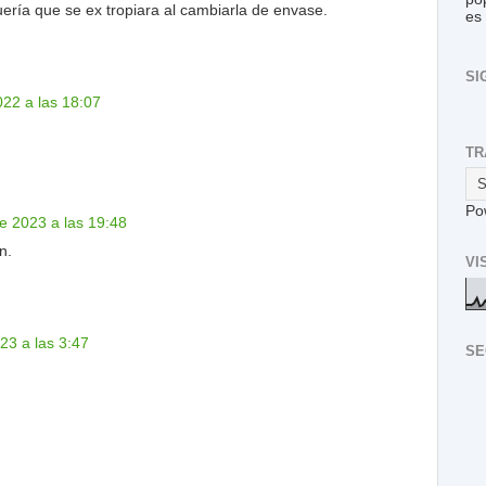
uería que se ex tropiara al cambiarla de envase.
es
SI
022 a las 18:07
TR
Po
e 2023 a las 19:48
n.
VI
023 a las 3:47
SE