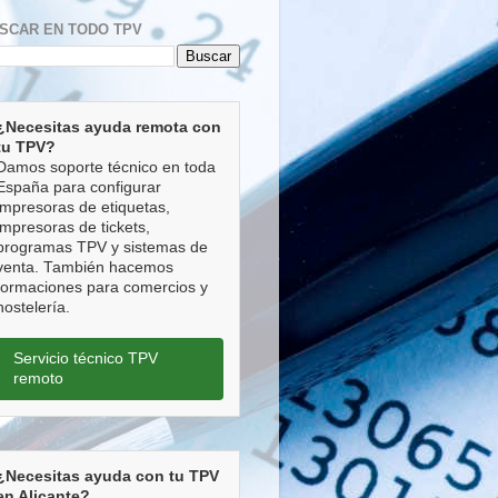
SCAR EN TODO TPV
¿Necesitas ayuda remota con
tu TPV?
Damos soporte técnico en toda
España para configurar
impresoras de etiquetas,
impresoras de tickets,
programas TPV y sistemas de
venta. También hacemos
formaciones para comercios y
hostelería.
Servicio técnico TPV
remoto
¿Necesitas ayuda con tu TPV
en Alicante?