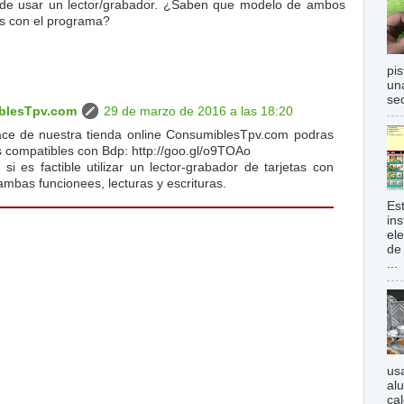
uede usar un lector/grabador. ¿Saben que modelo de ambos
es con el programa?
pi
una
sec
blesTpv.com
29 de marzo de 2016 a las 18:20
ace de nuestra tienda online ConsumiblesTpv.com podras
 compatibles con Bdp: http://goo.gl/o9TOAo
si es factible utilizar un lector-grabador de tarjetas con
ambas funcionees, lecturas y escrituras.
Es
in
el
de
...
us
al
ca