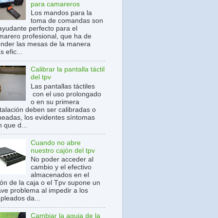
para camareros
Los mandos para la
toma de comandas son
 ayudante perfecto para el
marero profesional, que ha de
ender las mesas de la manera
 efic...
Calibrar la pantalla táctil
del tpv
Las pantallas táctiles
con el uso prolongado
o en su primera
stalación deben ser calibradas o
ineadas, los evidentes síntomas
 que d...
Cuando no abre
nuestro cajón del tpv
No poder acceder al
cambio y el efectivo
almacenados en el
jón de la caja o el Tpv supone un
ave problema al impedir a los
pleados da...
Cambiar la aguja de la