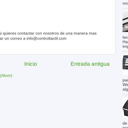
no
, si quieres contactar con nosotros de una manera mas
las
r un correo a info@controltactil.com
Ha
imp
Inicio
Entrada antigua
 (Atom)
pa
Wi
al
de
po