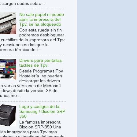
s surgen dudas sobre...
No sale papel ni puedo
abrir la impresora del
Tpv, se ha bloqueado
Con esta rueda sin fin
podremos desbloquear
 cuchillas de la impresora del Tpv
y ocasiones en las que la
resora térmica de l...
Drivers para pantallas
tactiles de Tpv
Desde Programas Tpv
Hostelería se pueden
descargar los drivers
ra varias versiones de Microsoft
ndows desde la versión XP de
gunos mo...
Logo y códigos de la
Samsung / Bixolon SRP
350
La famosa impresora
Bixolon SRP-350 Una
 las impresoras para Tpv mas
pulares y extendidas del mercado