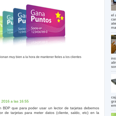
el
ca
at
mas
cionan muy bien a la hora de mantener fieles a los clientes
in
al
son
ca
 2016 a las 16:55
gr
em
n BDP que para poder usar un lector de tarjetas debemos
r de tarjetas para meter datos (cliente, saldo, etc) en la