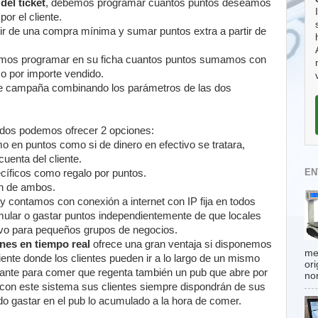
del ticket
, debemos programar cuantos puntos deseamos
or el cliente.
ir de una compra mínima y sumar puntos extra a partir de
os programar en su ficha cuantos puntos sumamos con
o por importe vendido.
e campaña combinando los parámetros de las dos
ados podemos ofrecer 2 opciones:
o en puntos como si de dinero en efectivo se tratara,
uenta del cliente.
EN
cíficos como regalo por puntos.
ón de ambos.
y contamos con conexión a internet con IP fija en todos
umular o gastar puntos independientemente de que locales
ctivo para pequeños grupos de negocios.
es en tiempo real
ofrece una gran ventaja si disponemos
me
iente donde los clientes pueden ir a lo largo de un mismo
or
rante para comer que regenta también un pub que abre por
no
í con este sistema sus clientes siempre dispondrán de sus
o gastar en el pub lo acumulado a la hora de comer.