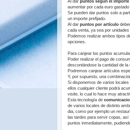
Al dar
puntos según el importe 
aumentar por cada euro gastado p
Se pueden dar puntos solo a part
un importe prefijado.
Al dar
puntos por artículo
debem
cada venta, ya sea por unidades 
Podemos realizar ambos tipos d
opciones.
Para canjear los puntos acumul
Poder realizar el pago de consum
descontándose la cantidad de la c
Podremos canjear artículos espe
Y, por supuesto, una combinaci
Si disponemos de varios locales 
ellos cualquier cliente podrá ac
visite, lo cual lo hace muy atra
Esta tecnología de
comunicacion
de varios locales de distinto amb
dia, como por ejemplo un restau
las tardes para servir copas, as
puntos inmediatamente, pudiendd